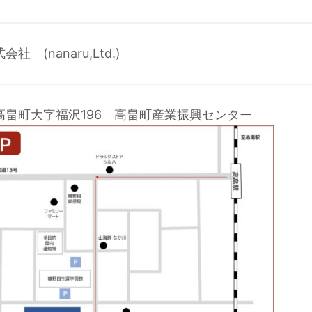
 (nanaru,Ltd.)
高畠町大字福沢196 高畠町産業振興センター