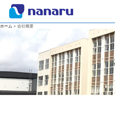
内
容
を
ス
ホーム
会社概要
キ
ッ
プ