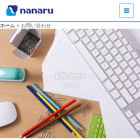
内
容
を
ホーム
お問い合わせ
ス
キ
ッ
プ
お問い合わせ
contact